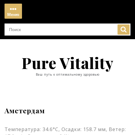
Перейти
к
Меню
содержимому
Меню
Pure Vitality
Ваш путь к оптимальному здоровью
Амстердам
Температура: 34.6°C, Осадки: 158.7 мм, Ветер: