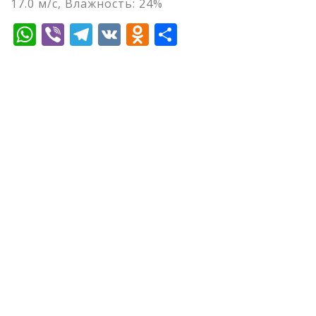
17.0 м/с, Влажность: 24%
WhatsApp
Viber
Telegram
VK
Odnoklassniki
Отправить