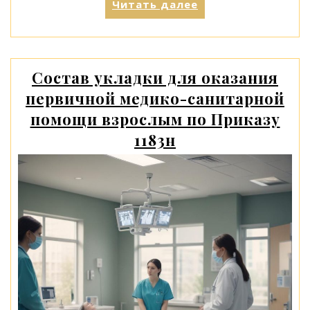
«Детерминистска
Читать далее
топология
быта:
эмоциональный
резонанс
Состав укладки для оказания
циклом
первичной медико-санитарной
Объединения
слияния
помощи взрослым по Приказу
с
1183н
цифровым
триггером»