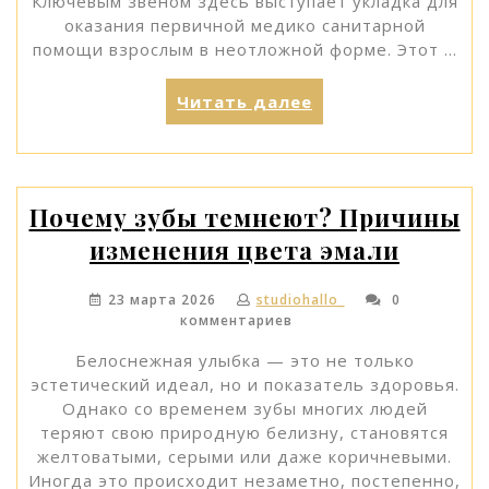
Ключевым звеном здесь выступает укладка для
оказания первичной медико санитарной
помощи взрослым в неотложной форме. Этот …
«Состав
Читать далее
укладки
для
оказания
первичной
Почему зубы темнеют? Причины
медико-
изменения цвета эмали
санитарной
помощи
взрослым
23 марта 2026
studiohallo_
0
по
комментариев
Приказу
Белоснежная улыбка — это не только
1183н»
эстетический идеал, но и показатель здоровья.
Однако со временем зубы многих людей
теряют свою природную белизну, становятся
желтоватыми, серыми или даже коричневыми.
Иногда это происходит незаметно, постепенно,