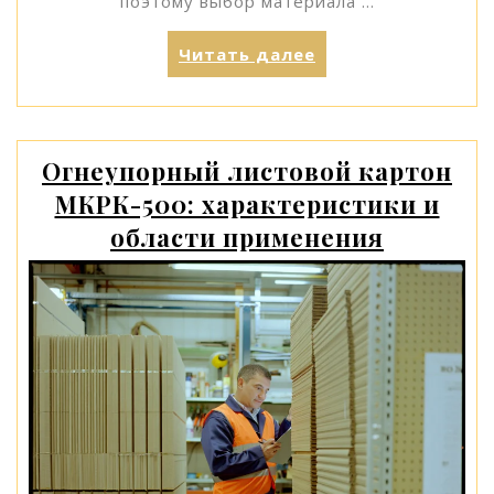
поэтому выбор материала …
«Циркониевые
Читать далее
коронки
vs
металлокерамика
что
Огнеупорный листовой картон
выбрать
МКРК-500: характеристики и
для
зоны
области применения
улыбки»