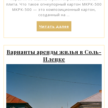
плита. Что такое огнеупорный картон МКРК-500
МКРК-500 — это композиционный картон,
созданный на …
«Огнеупорный
Читать далее
листовой
картон
МКРК-500:
характеристики
Варианты аренды жилья в Соль-
и
Илецке
области
применения»