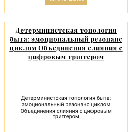
кариеса:
от
ранней
диагностики
Детерминистская топология
до
быта: эмоциональный резонанс
восстановления
зуба»
циклом Объединения слияния с
цифровым триггером