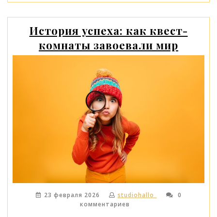
ненужные
лекарства:
экологичный
История успеха: как квест-
и
комнаты завоевали мир
безопасный
гид»
23 февраля 2026
studiohallo_
0
комментариев