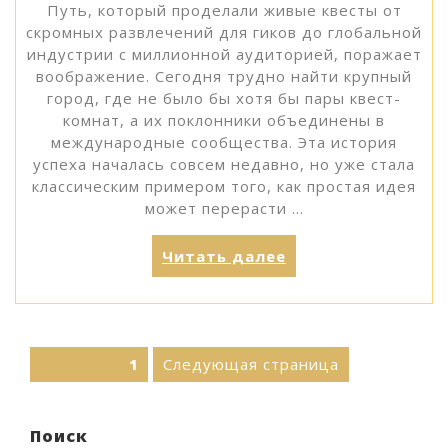
Путь, который проделали живые квесты от
скромных развлечений для гиков до глобальной
индустрии с миллионной аудиторией, поражает
воображение. Сегодня трудно найти крупный
город, где не было бы хотя бы пары квест-
комнат, а их поклонники объединены в
международные сообщества. Эта история
успеха началась совсем недавно, но уже стала
классическим примером того, как простая идея
может перерасти …
«История
Читать далее
успеха:
как
квест-
комнаты
Пагинация
Следующая страница
Страница
1
завоевали
записей
мир»
Поиск