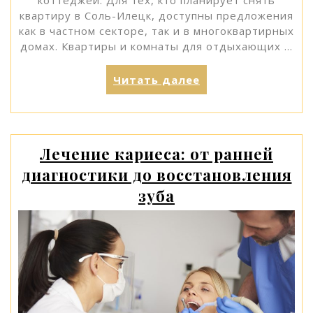
коттеджей. Для тех, кто планирует снять
квартиру в Соль-Илецк, доступны предложения
как в частном секторе, так и в многоквартирных
домах. Квартиры и комнаты для отдыхающих …
«Варианты
Читать далее
аренды
жилья
в
Соль-
Лечение кариеса: от ранней
Илецке»
диагностики до восстановления
зуба