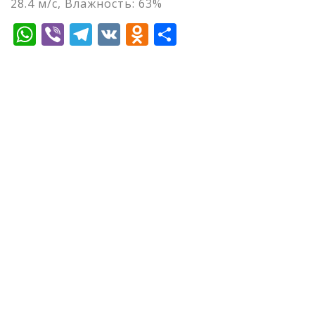
28.4 м/с, Влажность: 63%
WhatsApp
Viber
Telegram
VK
Odnoklassniki
Отправить