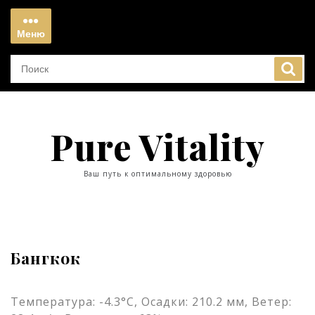
Перейти
к
Меню
содержимому
Меню
Pure Vitality
Ваш путь к оптимальному здоровью
Бангкок
Температура: -4.3°C, Осадки: 210.2 мм, Ветер: