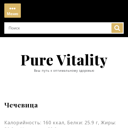
Перейти
к
Меню
содержимому
Меню
Pure Vitality
Ваш путь к оптимальному здоровью
Чечевица
Калорийность: 160 ккал, Белки: 25.9 г, Жиры: