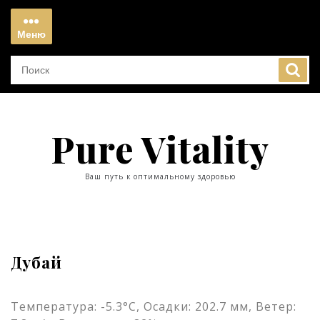
Перейти
к
Меню
содержимому
Меню
Pure Vitality
Ваш путь к оптимальному здоровью
Дубай
Температура: -5.3°C, Осадки: 202.7 мм, Ветер: