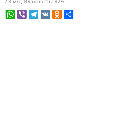
7.8 м/с, Влажность: 82%
WhatsApp
Viber
Telegram
VK
Odnoklassniki
Отправить