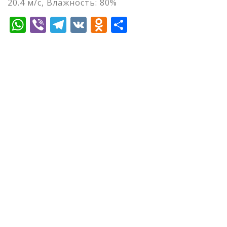
20.4 м/с, Влажность: 80%
WhatsApp
Viber
Telegram
VK
Odnoklassniki
Отправить