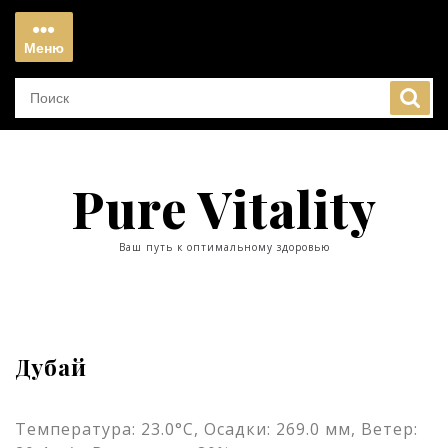
Перейти
к
Меню
содержимому
Меню
Pure Vitality
Ваш путь к оптимальному здоровью
Дубай
Температура: 23.0°C, Осадки: 269.0 мм, Ветер: