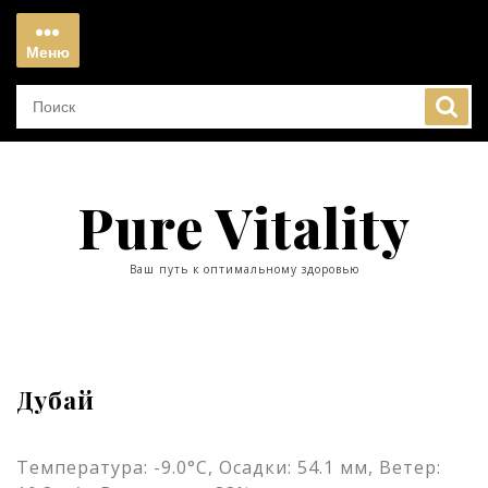
Перейти
к
Меню
содержимому
Меню
Pure Vitality
Ваш путь к оптимальному здоровью
Дубай
Температура: -9.0°C, Осадки: 54.1 мм, Ветер: