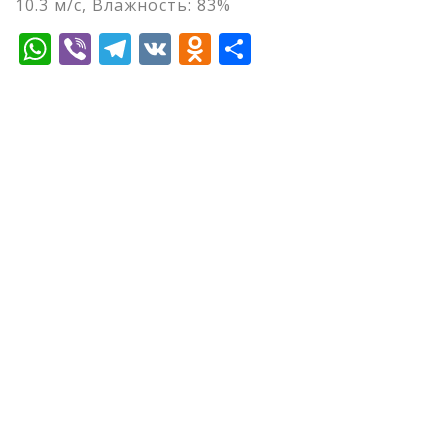
10.3 м/с, Влажность: 83%
WhatsApp
Viber
Telegram
VK
Odnoklassniki
Отправить