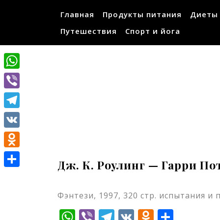
Перейти
Главная
Продукты питания
Диеты
к
содержимому
Путешествия
Спорт и йога
WhatsApp
Viber
Telegram
VK
Odnoklassniki
Дж. К. Роулинг — Гарри П
Отправить
Фэнтези, 1997, 320 стр. испытания и
WhatsApp
Viber
Telegram
VK
Odnokla
Отпр