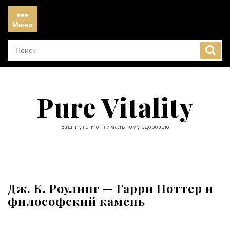
Перейти
к
Меню
содержимому
Меню
Pure Vitality
Ваш путь к оптимальному здоровью
Дж. К. Роулинг — Гарри Поттер и
философский камень