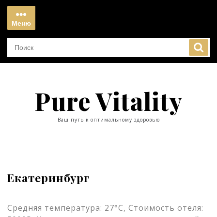
Перейти
к
Меню
содержимому
Меню
Pure Vitality
Ваш путь к оптимальному здоровью
Екатеринбург
Средняя температура: 27°C, Стоимость отеля: