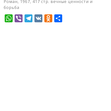
Роман, 1967, 417 стр. вечные ценности и
борьба
WhatsApp
Viber
Telegram
VK
Odnoklassniki
Отправить