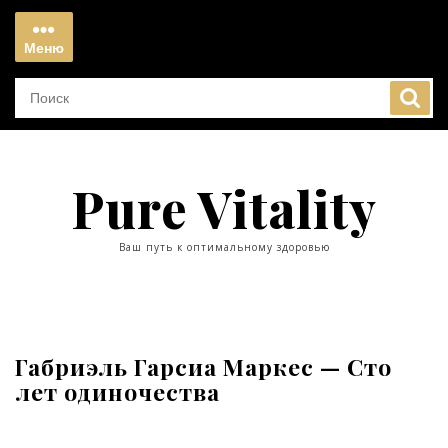
Перейти
к
Меню
содержимому
Меню
Pure Vitality
Ваш путь к оптимальному здоровью
Габриэль Гарсиа Маркес — Сто
лет одиночества