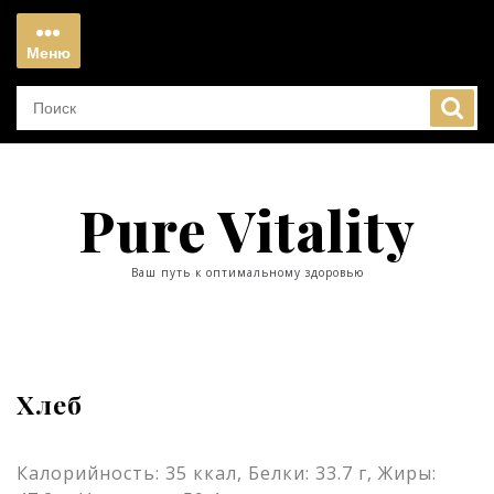
Перейти
к
Меню
содержимому
Меню
Pure Vitality
Ваш путь к оптимальному здоровью
Хлеб
Калорийность: 35 ккал, Белки: 33.7 г, Жиры: