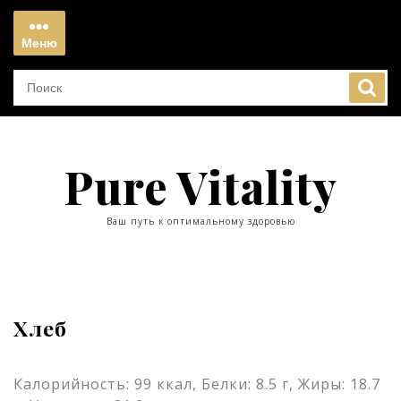
Перейти
к
Меню
содержимому
Меню
Pure Vitality
Ваш путь к оптимальному здоровью
Хлеб
Калорийность: 99 ккал, Белки: 8.5 г, Жиры: 18.7