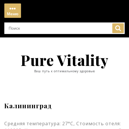
Перейти
к
Меню
содержимому
Меню
Pure Vitality
Ваш путь к оптимальному здоровью
Калининград
Средняя температура: 27°C, Стоимость отеля: