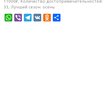
11000₽, Количество достопримечательностей:
33, Лучший сезон: осень
WhatsApp
Viber
Telegram
VK
Odnoklassniki
Отправить