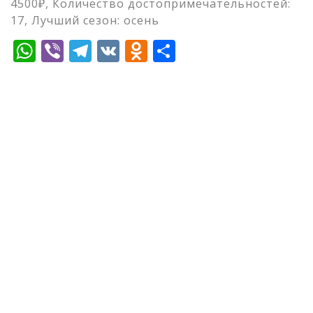
4500₽, Количество достопримечательностей:
17, Лучший сезон: осень
WhatsApp
Viber
Telegram
VK
Odnoklassniki
Отправить