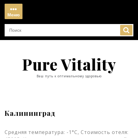
Перейти
к
Меню
содержимому
Меню
Pure Vitality
Ваш путь к оптимальному здоровью
Калининград
Средняя температура: -1°C, Стоимость отеля: