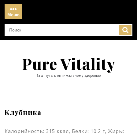
Перейти
к
Меню
содержимому
Меню
Pure Vitality
Ваш путь к оптимальному здоровью
Клубника
Калорийность: 315 ккал, Белки: 10.2 г, Жиры: