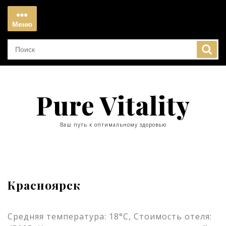
Перейти
к
Меню
содержимому
Меню
Pure Vitality
Ваш путь к оптимальному здоровью
Красноярск
Средняя температура: 18°C, Стоимость отеля: