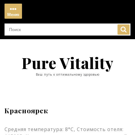
Перейти
к
Меню
содержимому
Меню
Pure Vitality
Ваш путь к оптимальному здоровью
Красноярск
Средняя температура: 8°C, Стоимость отеля: