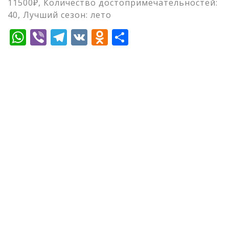
11500₽, Количество достопримечательностей:
40, Лучший сезон: лето
WhatsApp
Viber
Telegram
VK
Odnoklassniki
Отправить