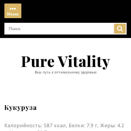
Перейти
к
Меню
содержимому
Меню
Pure Vitality
Ваш путь к оптимальному здоровью
Кукуруза
Калорийность: 587 ккал, Белки: 7.9 г, Жиры: 4.2