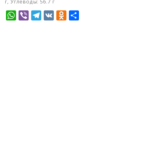
г, Углеводы: 56.7 г
WhatsApp
Viber
Telegram
VK
Odnoklassniki
Отправить