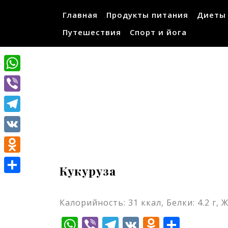
Перейти
Главная
Продукты питания
Диеты
к
содержимому
Путешествия
Спорт и йога
WhatsApp
Viber
Telegram
VK
Odnoklassniki
Кукуруза
Отправить
Калорийность: 31 ккал, Белки: 4.2 г, Ж
WhatsApp
Viber
Telegram
VK
Odnokla
Отпр