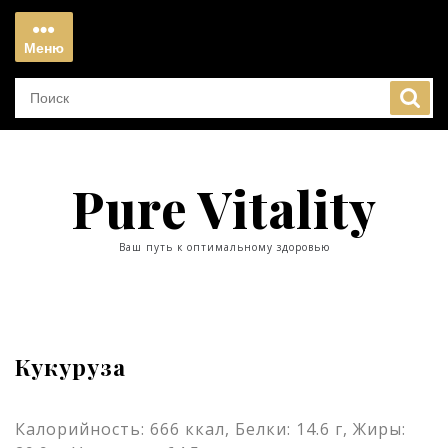
Перейти
к
Меню
содержимому
Меню
Pure Vitality
Ваш путь к оптимальному здоровью
Кукуруза
Калорийность: 666 ккал, Белки: 14.6 г, Жиры: