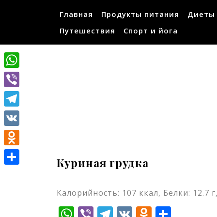
Перейти
Главная
Продукты питания
Диеты
к
содержимому
Путешествия
Спорт и йога
WhatsApp
Viber
Telegram
VK
Odnoklassniki
Куриная грудка
Отправить
Калорийность: 107 ккал, Белки: 12.7 г,
WhatsApp
Viber
Telegram
VK
Odnokla
Отпр