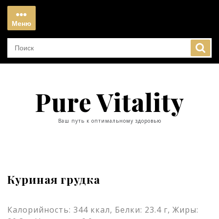
Перейти
к
Меню
содержимому
Меню
Pure Vitality
Ваш путь к оптимальному здоровью
Куриная грудка
Калорийность: 344 ккал, Белки: 23.4 г, Жиры: