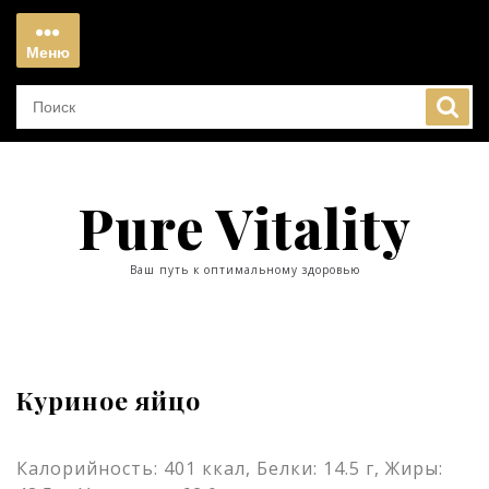
Перейти
к
Меню
содержимому
Меню
Pure Vitality
Ваш путь к оптимальному здоровью
Куриное яйцо
Калорийность: 401 ккал, Белки: 14.5 г, Жиры: