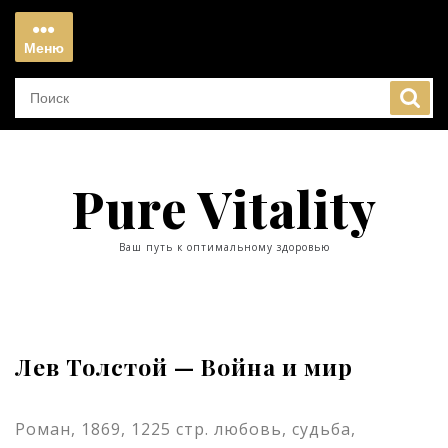
Перейти
к
Меню
содержимому
Меню
Pure Vitality
Ваш путь к оптимальному здоровью
Лев Толстой — Война и мир
Роман, 1869, 1225 стр. любовь, судьба,