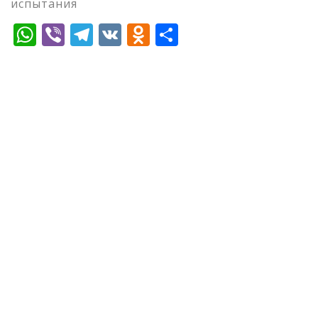
испытания
WhatsApp
Viber
Telegram
VK
Odnoklassniki
Отправить