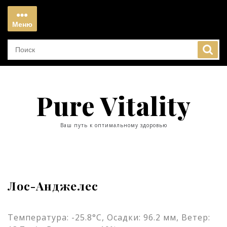
Перейти
к
Меню
содержимому
Меню
Pure Vitality
Ваш путь к оптимальному здоровью
Лос-Анджелес
Температура: -25.8°C, Осадки: 96.2 мм, Ветер: