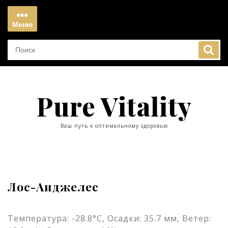
Перейти
к
Меню
содержимому
Меню
Pure Vitality
Ваш путь к оптимальному здоровью
Лос-Анджелес
Температура: -28.8°C, Осадки: 35.7 мм, Ветер: