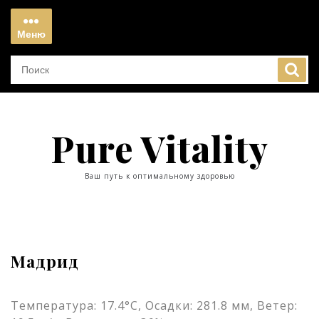
Перейти
к
Меню
содержимому
Меню
Pure Vitality
Ваш путь к оптимальному здоровью
Мадрид
Температура: 17.4°C, Осадки: 281.8 мм, Ветер: