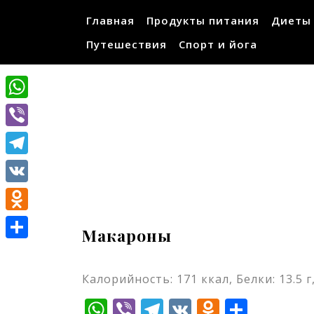
Перейти
Главная
Продукты питания
Диеты
к
содержимому
Путешествия
Спорт и йога
WhatsApp
Viber
Telegram
VK
Odnoklassniki
Макароны
Отправить
Калорийность: 171 ккал, Белки: 13.5 г,
WhatsApp
Viber
Telegram
VK
Odnokla
Отпр