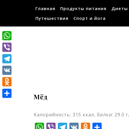
Перейти
Главная
Продукты питания
Диеты
к
содержимому
Путешествия
Спорт и йога
WhatsApp
Viber
Telegram
VK
Odnoklassniki
Мёд
Отправить
Калорийность: 315 ккал, Белки: 29.0 г,
WhatsApp
Viber
Telegram
VK
Odnokla
Отпр