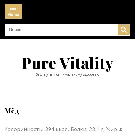
Перейти
к
Меню
содержимому
Меню
Pure Vitality
Ваш путь к оптимальному здоровью
Мёд
Калорийность: 394 ккал, Белки: 23.1 г, Жиры: