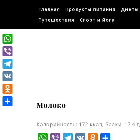
Перейти
Главная
Продукты питания
Диеты
к
содержимому
Путешествия
Спорт и йога
WhatsApp
Viber
Telegram
VK
Odnoklassniki
Молоко
Отправить
Калорийность: 172 ккал, Белки: 17.4 г,
WhatsApp
Viber
Telegram
VK
Odnokla
Отпр