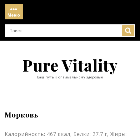
Перейти
к
Меню
содержимому
Меню
Pure Vitality
Ваш путь к оптимальному здоровью
Морковь
Калорийность: 467 ккал, Белки: 27.7 г, Жиры: