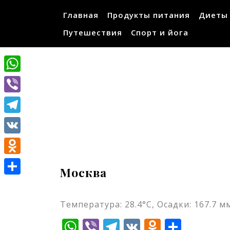
Перейти
Главная
Продукты питания
Диеты
к
содержимому
Путешествия
Спорт и йога
WhatsApp
Viber
Telegram
VK
Odnoklassniki
Москва
Отправить
Температура: 28.4°C, Осадки: 167.7 мм
WhatsApp
Viber
Telegram
VK
Odnokla
Отпр