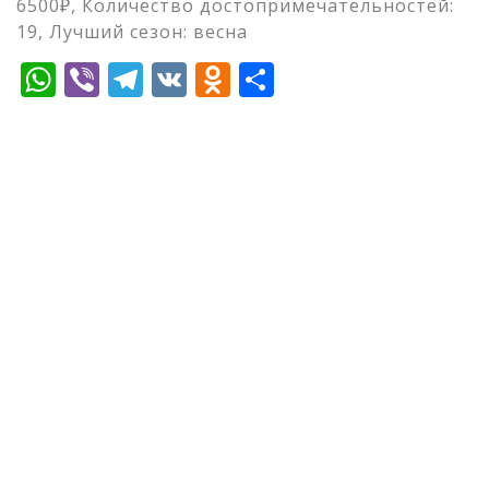
6500₽, Количество достопримечательностей:
19, Лучший сезон: весна
WhatsApp
Viber
Telegram
VK
Odnoklassniki
Отправить