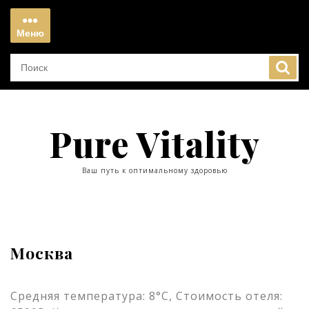
Перейти
к
Меню
содержимому
Меню
Pure Vitality
Ваш путь к оптимальному здоровью
Москва
Средняя температура: 8°C, Стоимость отеля: