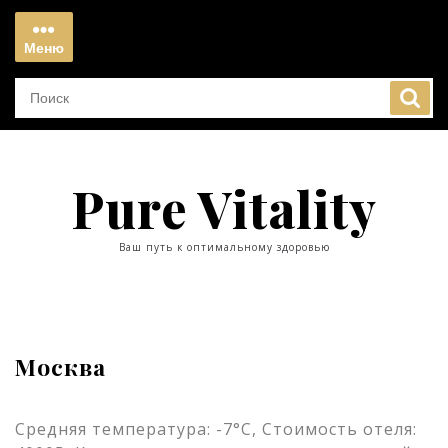
Перейти
к
Меню
содержимому
Меню
Pure Vitality
Ваш путь к оптимальному здоровью
Москва
Средняя температура: -7°C, Стоимость отеля: