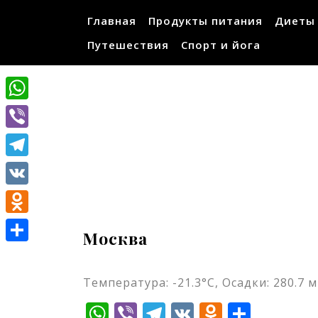
Перейти
Главная
Продукты питания
Диеты
к
содержимому
Путешествия
Спорт и йога
WhatsApp
Viber
Telegram
VK
Odnoklassniki
Москва
Отправить
Температура: -21.3°C, Осадки: 280.7 м
WhatsApp
Viber
Telegram
VK
Odnokla
Отпр