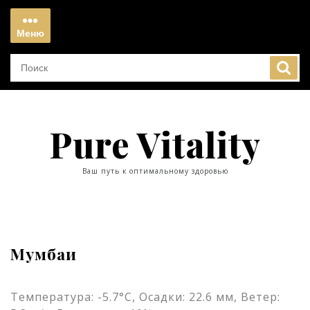
Перейти
к
Меню
содержимому
Меню
Pure Vitality
Ваш путь к оптимальному здоровью
Мумбаи
Температура: -5.7°C, Осадки: 22.6 мм, Ветер: