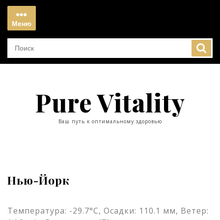
Перейти
к
Меню
содержимому
Меню
Pure Vitality
Ваш путь к оптимальному здоровью
Нью-Йорк
Температура: -29.7°C, Осадки: 110.1 мм, Ветер: