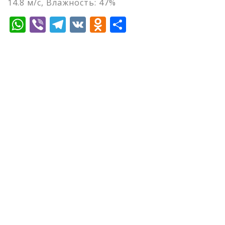
14.8 м/с, Влажность: 47%
WhatsApp
Viber
Telegram
VK
Odnoklassniki
Отправить