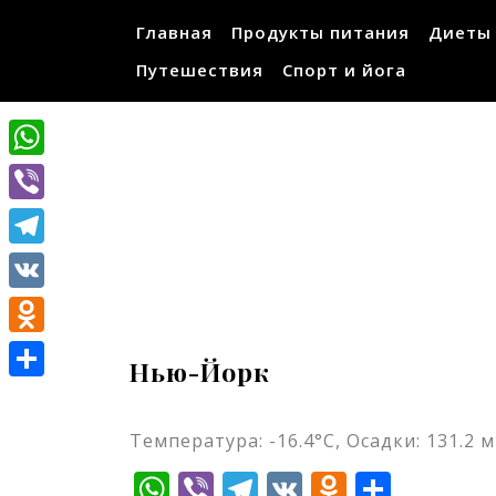
Перейти
Главная
Продукты питания
Диеты
к
содержимому
Путешествия
Спорт и йога
WhatsApp
Viber
Telegram
VK
Odnoklassniki
Нью-Йорк
Отправить
Температура: -16.4°C, Осадки: 131.2 м
WhatsApp
Viber
Telegram
VK
Odnokla
Отпр