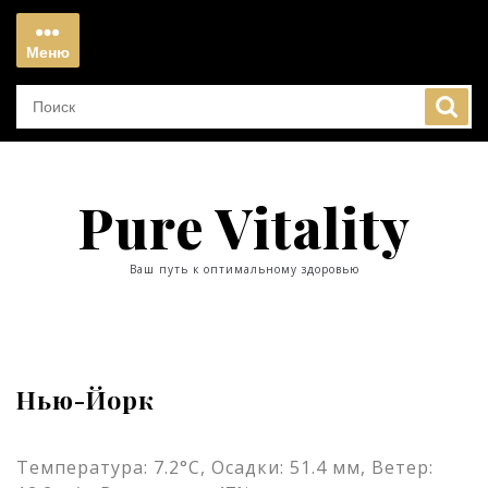
Перейти
к
Меню
содержимому
Меню
Pure Vitality
Ваш путь к оптимальному здоровью
Нью-Йорк
Температура: 7.2°C, Осадки: 51.4 мм, Ветер: