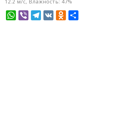
12.2 м/с, Влажность: 47%
WhatsApp
Viber
Telegram
VK
Odnoklassniki
Отправить