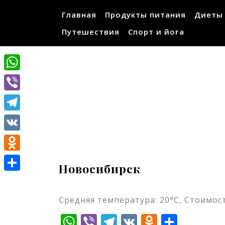
Перейти
Главная
Продукты питания
Диеты
к
содержимому
Путешествия
Спорт и йога
WhatsApp
Viber
Telegram
VK
Odnoklassniki
Новосибирск
Отправить
Средняя температура: 20°C, Стоимост
WhatsApp
Viber
Telegram
VK
Odnokla
Отпр