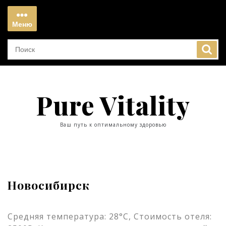
Перейти
к
Меню
содержимому
Меню
Pure Vitality
Ваш путь к оптимальному здоровью
Новосибирск
Средняя температура: 28°C, Стоимость отеля: