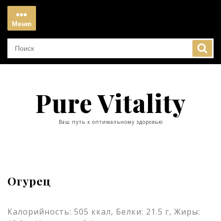
Перейти
к
Меню
содержимому
Меню
Pure Vitality
Ваш путь к оптимальному здоровью
Огурец
Калорийность: 505 ккал, Белки: 21.5 г, Жиры: