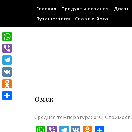
Перейти
Главная
Продукты питания
Диеты
к
содержимому
Путешествия
Спорт и йога
WhatsApp
Viber
Telegram
VK
Odnoklassniki
Омск
Отправить
Средняя температура: 0°C, Стоимость
WhatsApp
Viber
Telegram
VK
Odnokla
Отпр