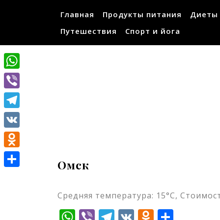
Перейти
Главная
Продукты питания
Диеты
к
содержимому
Путешествия
Спорт и йога
WhatsApp
Viber
Telegram
VK
Odnoklassniki
Омск
Отправить
Средняя температура: 15°C, Стоимост
WhatsApp
Viber
Telegram
VK
Odnokla
Отпр