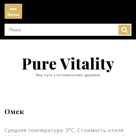
Перейти
к
Меню
содержимому
Меню
Pure Vitality
Ваш путь к оптимальному здоровью
Омск
Средняя температура: 3°C, Стоимость отеля: