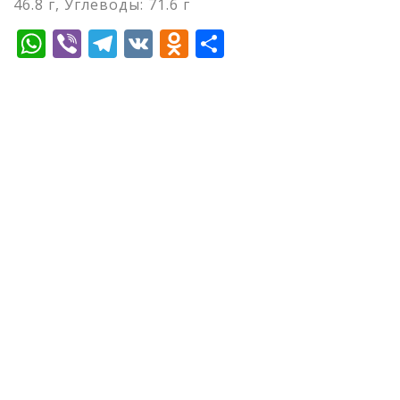
46.8 г, Углеводы: 71.6 г
WhatsApp
Viber
Telegram
VK
Odnoklassniki
Отправить