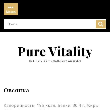
Перейти
к
Меню
содержимому
Меню
Pure Vitality
Ваш путь к оптимальному здоровью
Овсянка
Калорийность: 195 ккал, Белки: 30.4 г, Жиры: