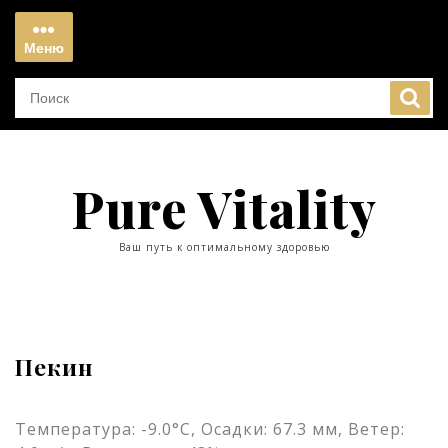
Перейти
к
Меню
содержимому
Меню
Pure Vitality
Ваш путь к оптимальному здоровью
Пекин
Температура: -9.0°C, Осадки: 67.3 мм, Ветер: