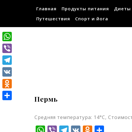
Перейти
Главная
Продукты питания
Диеты
к
содержимому
Путешествия
Спорт и йога
WhatsApp
Viber
Telegram
VK
Odnoklassniki
Пермь
Отправить
Средняя температура: 14°C, Стоимост
WhatsApp
Viber
Telegram
VK
Odnokla
Отпр